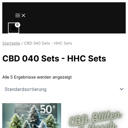
Zum
Inhalt
Main
springen
Menu
Startseite
/ CBD 040 Sets - HHC Sets
CBD 040 Sets - HHC Sets
Alle 5 Ergebnisse werden angezeigt