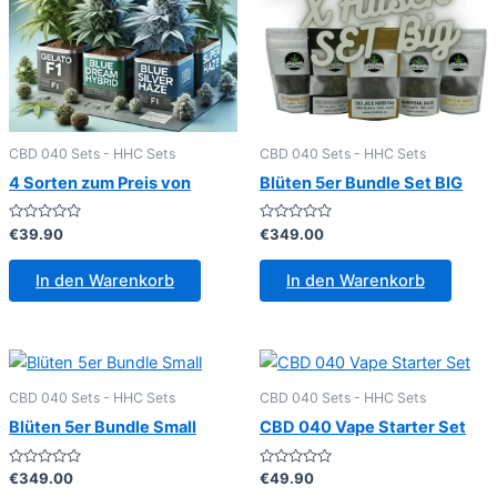
CBD 040 Sets - HHC Sets
CBD 040 Sets - HHC Sets
4 Sorten zum Preis von
Blüten 5er Bundle Set BIG
Bewertet
Bewertet
€
39.90
€
349.00
mit
mit
0
0
von
von
In den Warenkorb
In den Warenkorb
5
5
CBD 040 Sets - HHC Sets
CBD 040 Sets - HHC Sets
Blüten 5er Bundle Small
CBD 040 Vape Starter Set
Bewertet
Bewertet
€
349.00
€
49.90
mit
mit