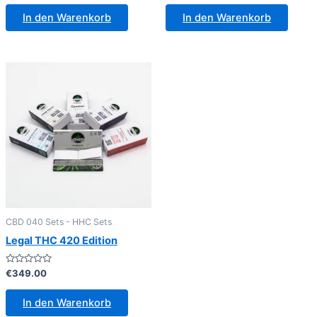
0
0
von
von
In den Warenkorb
In den Warenkorb
5
5
CBD 040 Sets - HHC Sets
Legal THC 420 Edition
Bewertet
€
349.00
mit
0
von
In den Warenkorb
5