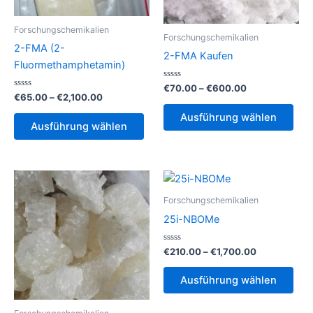
Forschungschemikalien
Forschungschemikalien
2-FMA (2-
2-FMA Kaufen
Fluormethamphetamin)
Bewertet
Preisspanne:
€
70.00
–
€
600.00
mit
Bewertet
Preisspanne:
€
65.00
–
€
2,100.00
€70.00
0
mit
Die
€65.00
bis
von
0
Dieses
Ausführung wählen
bis
5
von
Pro
€600.00
Ausführung wählen
5
Produkt
€2,100.00
weis
weist
meh
mehrere
Vari
Varianten
auf.
auf.
Forschungschemikalien
Die
Die
25i-NBOMe
Opt
Optionen
kön
können
Bewertet
Preisspanne
€
210.00
–
€
1,700.00
auf
mit
€210.00
auf
0
Die
der
bis
von
Ausführung wählen
der
5
Pro
€1,700.00
Prod
Produktseite
weis
gew