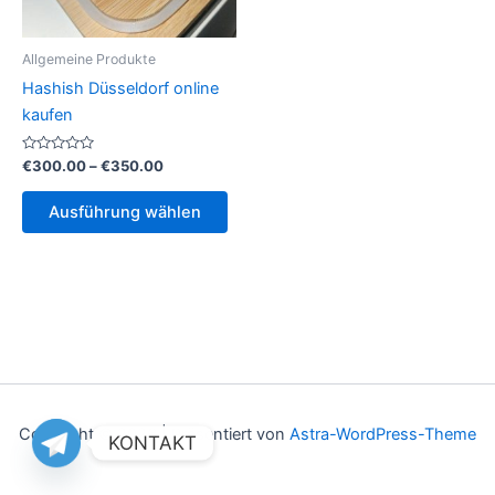
Allgemeine Produkte
Hashish Düsseldorf online
kaufen
Bewertet
Preisspanne:
€
300.00
–
€
350.00
mit
€300.00
0
Dieses
bis
von
Ausführung wählen
5
Produkt
€350.00
weist
mehrere
Varianten
auf.
Die
Optionen
können
auf
Copyright © 2026 | Präsentiert von
Astra-WordPress-Theme
KONTAKT
der
Produktseite