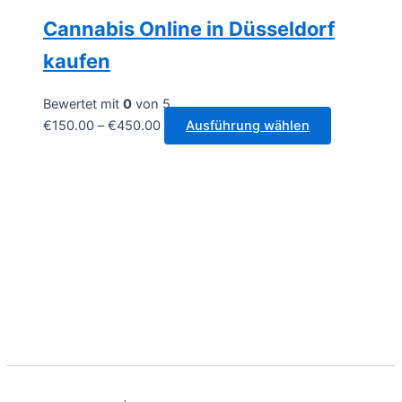
Cannabis Online in Düsseldorf
kaufen
Bewertet mit
0
von 5
Preisspanne:
Dieses
€
150.00
–
€
450.00
Ausführung wählen
€150.00
Produkt
bis
weist
€450.00
mehrere
Varianten
auf.
Die
Optionen
können
auf
der
Produktseit
gewählt