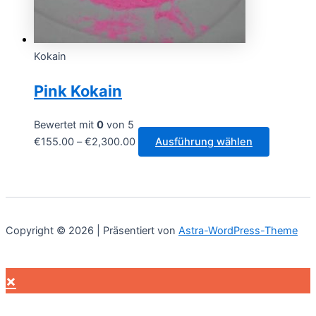
Produktseit
gewählt
werden
Kokain
Pink Kokain
Bewertet mit
0
von 5
Preisspanne:
Dieses
€
155.00
–
€
2,300.00
Ausführung wählen
€155.00
Produkt
bis
weist
€2,300.00
mehrere
Varianten
auf.
Copyright © 2026 | Präsentiert von
Astra-WordPress-Theme
Die
Optionen
können
×
auf
der