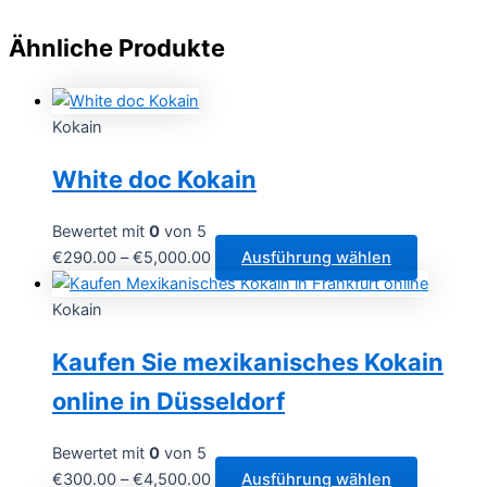
Ähnliche Produkte
Kokain
White doc Kokain
Bewertet mit
0
von 5
Preisspanne:
Dieses
€
290.00
–
€
5,000.00
Ausführung wählen
€290.00
Produkt
bis
weist
Kokain
€5,000.00
mehrere
Kaufen Sie mexikanisches Kokain
Varianten
auf.
online in Düsseldorf
Die
Optionen
Bewertet mit
0
von 5
können
Preisspanne:
Dieses
€
300.00
–
€
4,500.00
Ausführung wählen