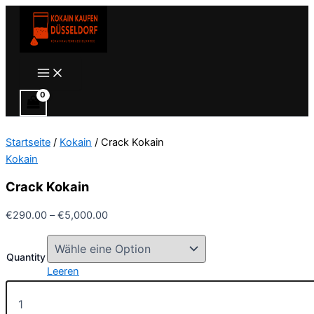
Zum
Inhalt
springen
Main
Menu
Startseite
/
Kokain
/ Crack Kokain
Kokain
Crack Kokain
Preisspanne:
€
290.00
–
€
5,000.00
€290.00
bis
Quantity
€5,000.00
Leeren
Crack
Kokain