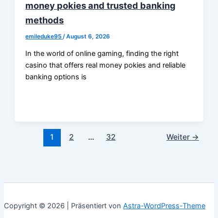
money pokies and trusted banking
methods
emileduke95
/
August 6, 2026
In the world of online gaming, finding the right
casino that offers real money pokies and reliable
banking options is
1
2
…
32
Weiter
→
Copyright © 2026 | Präsentiert von
Astra-WordPress-Theme