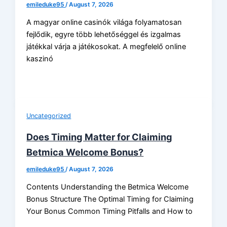
emileduke95
/
August 7, 2026
A magyar online casinók világa folyamatosan
fejlődik, egyre több lehetőséggel és izgalmas
játékkal várja a játékosokat. A megfelelő online
kaszinó
Uncategorized
Does Timing Matter for Claiming
Betmica Welcome Bonus?
emileduke95
/
August 7, 2026
Contents Understanding the Betmica Welcome
Bonus Structure The Optimal Timing for Claiming
Your Bonus Common Timing Pitfalls and How to