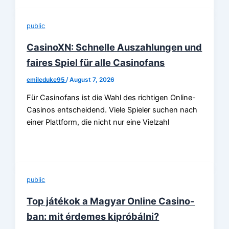
public
CasinoXN: Schnelle Auszahlungen und
faires Spiel für alle Casinofans
emileduke95
/
August 7, 2026
Für Casinofans ist die Wahl des richtigen Online-
Casinos entscheidend. Viele Spieler suchen nach
einer Plattform, die nicht nur eine Vielzahl
public
Top játékok a Magyar Online Casino-
ban: mit érdemes kipróbálni?