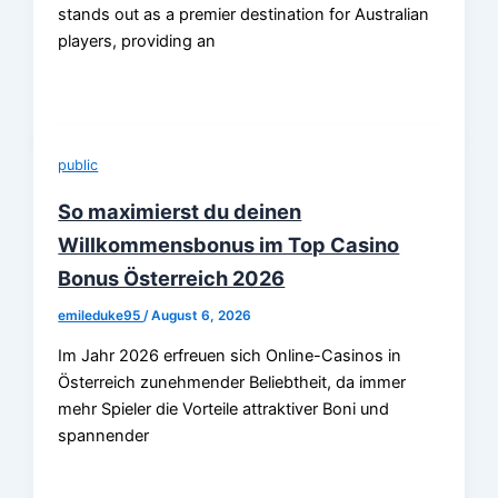
stands out as a premier destination for Australian
players, providing an
public
So maximierst du deinen
Willkommensbonus im Top Casino
Bonus Österreich 2026
emileduke95
/
August 6, 2026
Im Jahr 2026 erfreuen sich Online-Casinos in
Österreich zunehmender Beliebtheit, da immer
mehr Spieler die Vorteile attraktiver Boni und
spannender