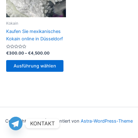
Kokain
Kaufen Sie mexikanisches
Kokain online in Düsseldorf
Bewertet
Preisspanne:
€
300.00
–
€
4,500.00
mit
€300.00
0
Dieses
bis
von
Ausführung wählen
5
Produkt
€4,500.00
weist
mehrere
Varianten
auf.
Die
Optionen
können
Copyright © 2026 | Präsentiert von
Astra-WordPress-Theme
KONTAKT
auf
der