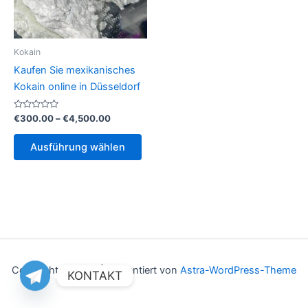
Kokain
Kaufen Sie mexikanisches
Kokain online in Düsseldorf
Bewertet
Preisspanne:
€
300.00
–
€
4,500.00
mit
€300.00
0
Dieses
bis
von
Ausführung wählen
5
Produkt
€4,500.00
weist
mehrere
Varianten
auf.
Die
Optionen
können
Copyright © 2026 | Präsentiert von
Astra-WordPress-Theme
KONTAKT
auf
der