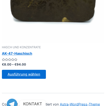
HASCH UND KONZENTRATE
AK-47-Haschisch
Bewertet
Preisspanne:
€
8.00
–
€
94.00
mit
€8.00
0
Dieses
bis
von
Ausführung wählen
5
Produkt
€94.00
weist
mehrere
Varianten
auf.
KONTAKT
Copyright © 2026 | Präsentiert von
Astra-WordPress-Theme
Die