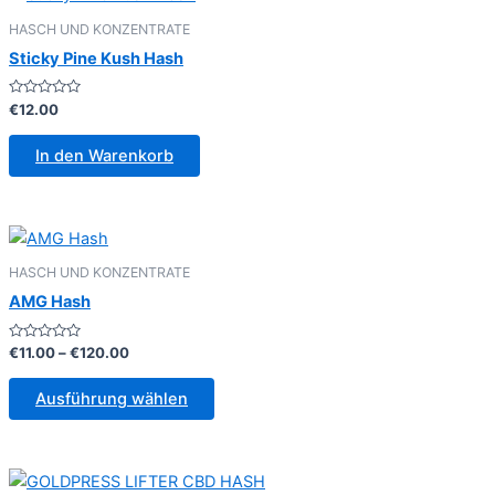
HASCH UND KONZENTRATE
Sticky Pine Kush Hash
Bewertet
€
12.00
mit
0
von
In den Warenkorb
5
HASCH UND KONZENTRATE
AMG Hash
Bewertet
Preisspanne:
€
11.00
–
€
120.00
mit
€11.00
0
Dieses
bis
von
Ausführung wählen
5
Produkt
€120.00
weist
mehrere
Varianten