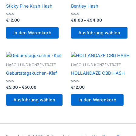
Sticky Pine Kush Hash
Bentley Hash
Bewertet
Bewertet
Preisspanne:
€
12.00
€
8.00
–
€
94.00
mit
mit
€8.00
0
0
Die
bis
von
von
In den Warenkorb
Ausführung wählen
5
5
Pro
€94.00
weis
meh
Vari
auf.
HASCH UND KONZENTRATE
HASCH UND KONZENTRATE
Die
Geburtstagskuchen-Kief
HOLLANDAZE CBD HASH
Opt
kön
Bewertet
Preisspanne:
Bewertet
€
5.00
–
€
50.00
€
12.00
mit
mit
€5.00
auf
0
0
Dieses
bis
von
von
Ausführung wählen
In den Warenkorb
der
5
5
Produkt
€50.00
Prod
weist
gew
mehrere
wer
Varianten
auf.