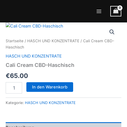
Zum
Inhalt
Main
springen
Menu
Startseite
/
HASCH UND KONZENTRATE
/ Cali Cream CBD-
Haschisch
HASCH UND KONZENTRATE
Cali Cream CBD-Haschisch
€
65.00
Cali
In den Warenkorb
Cream
CBD-
Haschisch
Kategorie:
HASCH UND KONZENTRATE
Menge