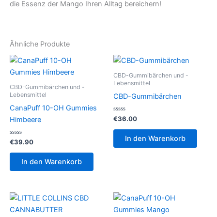
die Essenz der Mango Ihren Alltag bereichern!
Ähnliche Produkte
CBD-Gummibärchen und -
Lebensmittel
CBD-Gummibärchen und -
Lebensmittel
CBD-Gummibärchen
CanaPuff 10-OH Gummies
Bewertet
€
36.00
Himbeere
mit
0
von
In den Warenkorb
Bewertet
5
€
39.90
mit
0
von
In den Warenkorb
5