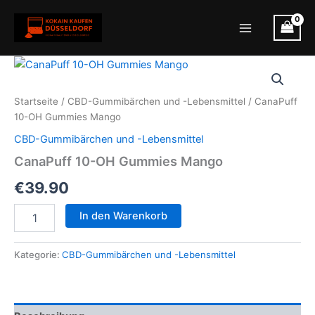
Zum
Inhalt
Main
springen
Menu
Startseite
/
CBD-Gummibärchen und -Lebensmittel
/ CanaPuff
10-OH Gummies Mango
CBD-Gummibärchen und -Lebensmittel
CanaPuff 10-OH Gummies Mango
€
39.90
CanaPuff
In den Warenkorb
10-
OH
Gummies
Kategorie:
CBD-Gummibärchen und -Lebensmittel
Mango
Menge