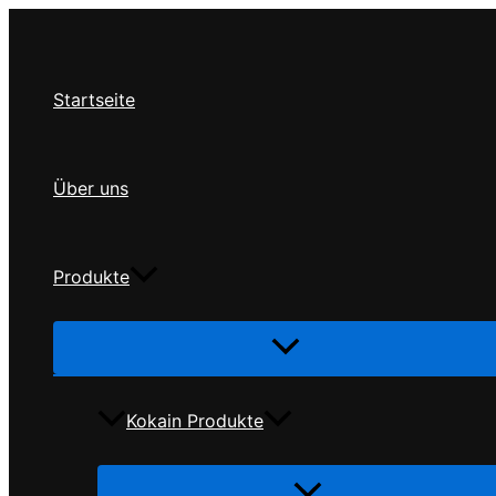
Zum
Inhalt
springen
Startseite
Über uns
Produkte
Menü
umschalten
Kokain Produkte
Menü