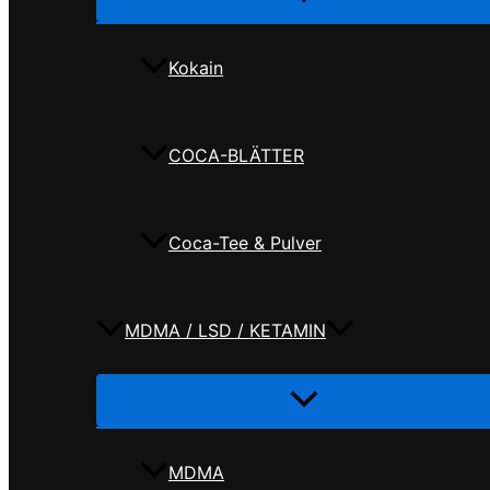
umschalten
Kokain
COCA-BLÄTTER
Coca-Tee & Pulver
MDMA / LSD / KETAMIN
Menü
umschalten
MDMA