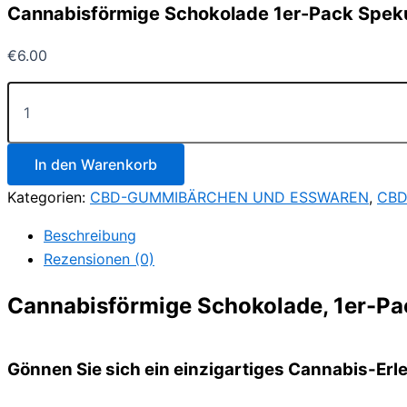
Cannabisförmige Schokolade 1er-Pack Speku
€
6.00
Cannabisförmige
Schokolade
1er-
Pack
Spekulatius
In den Warenkorb
(35g)
Kategorien:
CBD-GUMMIBÄRCHEN UND ESSWAREN
,
CBD
Menge
Beschreibung
Rezensionen (0)
Cannabisförmige Schokolade, 1er-Pa
Gönnen Sie sich ein einzigartiges Cannabis-Erl