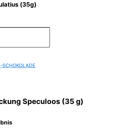
latius (35g)
-SCHOKOLADE
ckung Speculoos (35 g)
ebnis