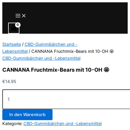
Zum
Inhalt
Main
Menu
springen
Startseite
/
CBD-Gummibärchen und -
Lebensmittel
/ CANNANA Fruchtmix-Bears mit 10-OH 🤩
CBD-Gummibärchen und -Lebensmittel
CANNANA Fruchtmix-Bears mit 10-OH 🤩
€
14.95
CANNANA
Fruchtmix-
Bears
mit
In den Warenkorb
10-
OH
Kategorie:
CBD-Gummibärchen und -Lebensmittel
🤩