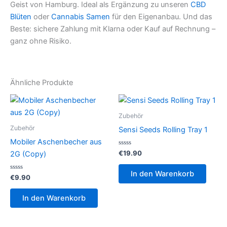
Geist von Hamburg. Ideal als Ergänzung zu unseren
CBD
Blüten
oder
Cannabis Samen
für den Eigenanbau. Und das
Beste: sichere Zahlung mit Klarna oder Kauf auf Rechnung –
ganz ohne Risiko.
Ähnliche Produkte
Zubehör
Zubehör
Sensi Seeds Rolling Tray 1
Mobiler Aschenbecher aus
Bewertet
€
19.90
2G (Copy)
mit
0
von
In den Warenkorb
Bewertet
5
€
9.90
mit
0
von
In den Warenkorb
5