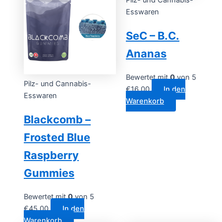
Esswaren
SeC – B.C.
Ananas
Bewertet mit
0
von 5
Pilz- und Cannabis-
€
16.00
In den
Esswaren
Warenkorb
Blackcomb –
Frosted Blue
Raspberry
Gummies
Bewertet mit
0
von 5
€
45.00
In den
Warenkorb