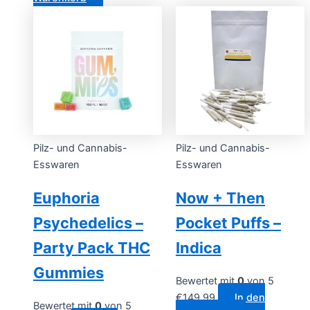
Pilz- und Cannabis-
Pilz- und Cannabis-
Esswaren
Esswaren
Euphoria
Now + Then
Psychedelics –
Pocket Puffs –
Party Pack THC
Indica
Gummies
Bewertet mit
0
von 5
€
149.99
In den
Bewertet mit
0
von 5