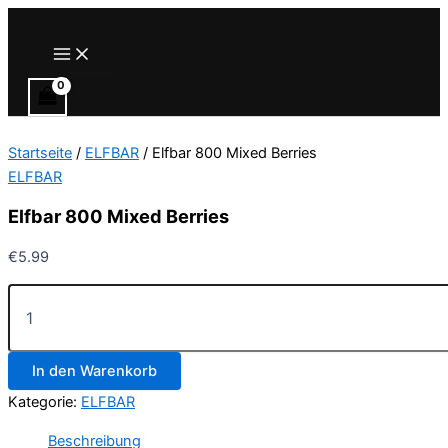
Zum
Inhalt
Main
Menu
springen
Startseite
/
ELFBAR
/ Elfbar 800 Mixed Berries
ELFBAR
Elfbar 800 Mixed Berries
€
5.99
Elfbar
800
Mixed
Berries
In den Warenkorb
Menge
Kategorie:
ELFBAR
Beschreibung