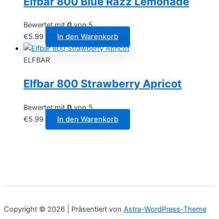
Elfbar 800 Blue Razz Lemonade
Bewertet mit
0
von 5
€
5.99
In den Warenkorb
ELFBAR
Elfbar 800 Strawberry Apricot
Bewertet mit
0
von 5
€
5.99
In den Warenkorb
Copyright © 2026 | Präsentiert von
Astra-WordPress-Theme