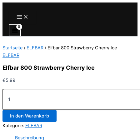
Zum
Inhalt
Main
Menu
springen
Startseite
/
ELFBAR
/ Elfbar 800 Strawberry Cherry Ice
ELFBAR
Elfbar 800 Strawberry Cherry Ice
€
5.99
Elfbar
800
Strawberry
Cherry
In den Warenkorb
Ice
Menge
Kategorie:
ELFBAR
Beschreibung