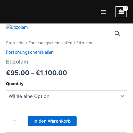
Zum
Inhalt
Main
springen
Menu
Startseite
/
Forschungschemikalien
/ Etizolam
Forschungschemikalien
Etizolam
Preisspanne:
€
95.00
–
€
1,100.00
€95.00
Quantity
bis
€1,100.00
Etizolam
In den Warenkorb
Menge