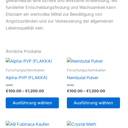
gewährleistet eine sichere und wirksame Anwendung. Mit
fundierter Entscheidungsfindung und Wachsamkeit kann
Etizolam ein wertvolles Mittel zur Bewältigung von
Angstzuständen und zur Verbesserung der allgemeinen
Lebensqualität sein.
Ähnliche Produkte
Forschungschemikalien
Forschungschemikalien
Alpha-PVP (FLAKKA)
Nembutal Pulver
Bewertet
Preisspanne:
Bewertet
Preisspanne
€
100.00
–
€
1,200.00
€
100.00
–
€
1,200.00
mit
mit
€100.00
€100.00
0
0
Dieses
Die
bis
bis
von
von
Ausführung wählen
Ausführung wählen
5
5
Produkt
Pro
€1,200.00
€1,200.00
weist
weis
mehrere
meh
Varianten
Vari