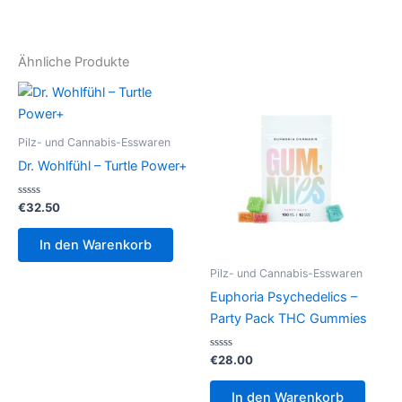
Ähnliche Produkte
Pilz- und Cannabis-Esswaren
Dr. Wohlfühl – Turtle Power+
Bewertet
€
32.50
mit
0
von
In den Warenkorb
5
Pilz- und Cannabis-Esswaren
Euphoria Psychedelics –
Party Pack THC Gummies
Bewertet
€
28.00
mit
0
von
In den Warenkorb
5