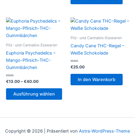
Pilz- und Cannabis-Esswaren
Pilz- und Cannabis-Esswaren
Candy Cane THC-Riegel –
Euphoria Psychedelics –
Weiße Schokolade
Mango-Pfirsich-THC-
Bewertet
€
25.00
Gummibärchen
mit
0
von
In den Warenkorb
Bewertet
Preisspanne:
5
€
13.00
–
€
40.00
mit
€13.00
0
Dieses
bis
von
Ausführung wählen
5
Produkt
€40.00
weist
mehrere
Varianten
auf.
Copyright © 2026 | Präsentiert von
Astra-WordPress-Theme
Die