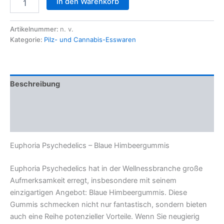
In den Warenkorb
Psychedelics
–
Blaue
Artikelnummer:
n. v.
Himbeergummis
Kategorie:
Pilz- und Cannabis-Esswaren
Menge
Beschreibung
Zusätzliche Informationen
Rezensionen (0)
Euphoria Psychedelics – Blaue Himbeergummis
Euphoria Psychedelics hat in der Wellnessbranche große
Aufmerksamkeit erregt, insbesondere mit seinem
einzigartigen Angebot: Blaue Himbeergummis. Diese
Gummis schmecken nicht nur fantastisch, sondern bieten
auch eine Reihe potenzieller Vorteile. Wenn Sie neugierig