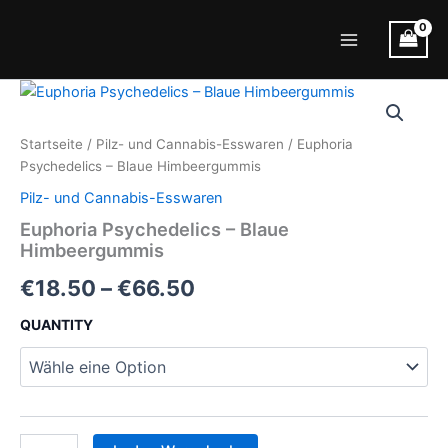
Zum
Inhalt
Main
springen
Menu
Startseite
/
Pilz- und Cannabis-Esswaren
/ Euphoria
Psychedelics – Blaue Himbeergummis
Pilz- und Cannabis-Esswaren
Euphoria Psychedelics – Blaue
Himbeergummis
Preisspanne:
€
18.50
–
€
66.50
€18.50
QUANTITY
bis
€66.50
Euphoria