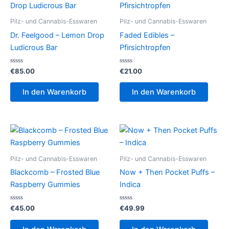
Pilz- und Cannabis-Esswaren
Pilz- und Cannabis-Esswaren
Dr. Feelgood – Lemon Drop
Faded Edibles –
Ludicrous Bar
Pfirsichtropfen
Bewertet
Bewertet
€
85.00
€
21.00
mit
mit
0
0
von
von
In den Warenkorb
In den Warenkorb
5
5
Pilz- und Cannabis-Esswaren
Pilz- und Cannabis-Esswaren
Blackcomb – Frosted Blue
Now + Then Pocket Puffs –
Raspberry Gummies
Indica
Bewertet
Bewertet
€
45.00
€
49.99
mit
mit
0
0
von
von