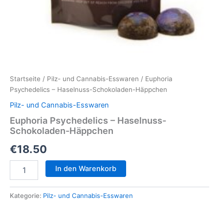
Startseite
/
Pilz- und Cannabis-Esswaren
/ Euphoria
Psychedelics – Haselnuss-Schokoladen-Häppchen
Pilz- und Cannabis-Esswaren
Euphoria Psychedelics – Haselnuss-
Schokoladen-Häppchen
€
18.50
Euphoria
In den Warenkorb
Psychedelics
–
Haselnuss-
Kategorie:
Pilz- und Cannabis-Esswaren
Schokoladen-
Häppchen