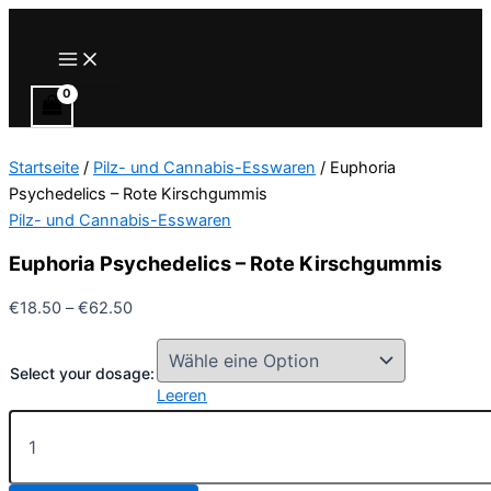
Zum
Inhalt
Main
Menu
springen
Startseite
/
Pilz- und Cannabis-Esswaren
/ Euphoria
Psychedelics – Rote Kirschgummis
Pilz- und Cannabis-Esswaren
Euphoria Psychedelics – Rote Kirschgummis
Preisspanne:
€
18.50
–
€
62.50
€18.50
bis
Select your dosage:
€62.50
Leeren
Euphoria
Psychedelics
–
Rote