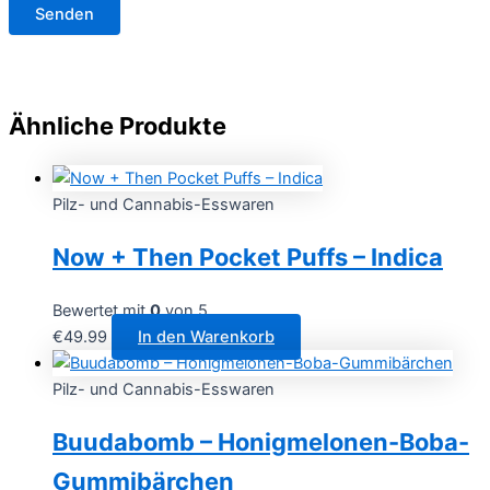
Ähnliche Produkte
Pilz- und Cannabis-Esswaren
Now + Then Pocket Puffs – Indica
Bewertet mit
0
von 5
€
49.99
In den Warenkorb
Pilz- und Cannabis-Esswaren
Buudabomb – Honigmelonen-Boba-
Gummibärchen