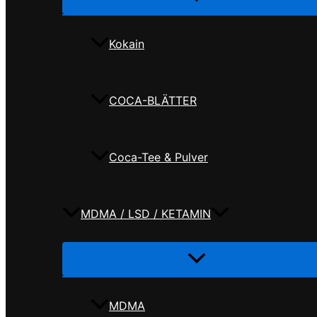
umschalten
Kokain
COCA-BLÄTTER
Coca-Tee & Pulver
MDMA / LSD / KETAMIN
Menü
umschalten
MDMA