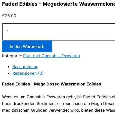
Faded Edibles – Megadosierte Wassermelon
€
35.00
Faded
Edibles
–
Megadosierte
Wassermelonen-
In den Warenkorb
Esswaren
Kategorie:
Pilz- und Cannabis-Esswaren
Menge
Beschreibung
Rezensionen (0)
Faded Edibles – Mega Dosed Watermelon Edibles
Wenn es um Cannabis-Esswaren geht, ist Faded Edibles ei
beeindruckenden Sortiment erfreuen sich die Mega Dosed 
medizinischen Gründen verwendet wird, bieten diese Wass