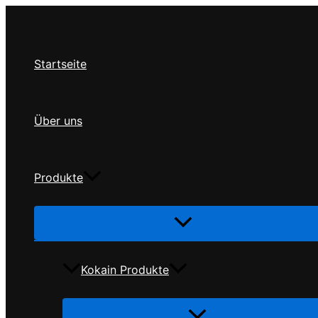
Zum
Inhalt
springen
Startseite
Über uns
Produkte
Menü
umschalten
Kokain Produkte
Menü