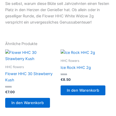
Sie selbst, warum diese Blüte seit Jahrzehnten einen festen
Platz in den Herzen der Genießer hat. Ob allein oder in
geselliger Runde, die Flower HHC White Widow 2g
verspricht ein unvergessliches Genussabenteuer!
Ähnliche Produkte
HHC flowers
HHC flowers
Ice Rock HHC 2g
Flower HHC 30 Strawberry
Bewertet
€
8.50
Kush
mit
0
von
In den Warenkorb
Bewertet
5
€
7.00
mit
0
von
In den Warenkorb
5