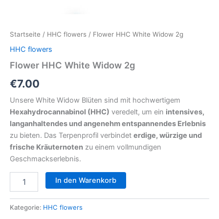
Startseite
/
HHC flowers
/ Flower HHC White Widow 2g
HHC flowers
Flower HHC White Widow 2g
€
7.00
Unsere White Widow Blüten sind mit hochwertigem
Hexahydrocannabinol (HHC)
veredelt, um ein
intensives,
langanhaltendes und angenehm entspannendes Erlebnis
zu bieten. Das Terpenprofil verbindet
erdige, würzige und
frische Kräuternoten
zu einem vollmundigen
Geschmackserlebnis.
Flower
In den Warenkorb
HHC
White
Widow
Kategorie:
HHC flowers
2g