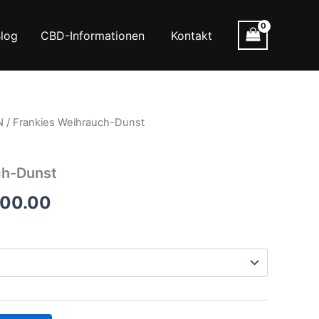
log
CBD-Informationen
Kontakt
N
/ Frankies Weihrauch-Dunst
ch-Dunst
Preisspanne:
000.00
€100.00
bis
€1,000.00