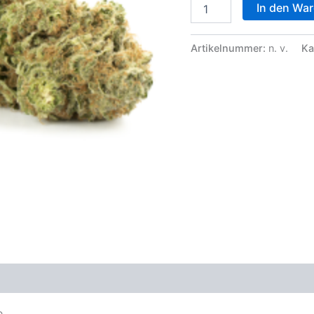
Frankies
In den Wa
Weihrauch-
Dunst
Menge
Artikelnummer:
n. v.
Ka
zensionen (0)
e