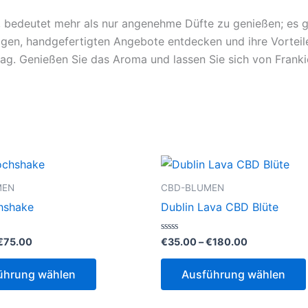
en, bedeutet mehr als nur angenehme Düfte zu genießen; es
tigen, handgefertigten Angebote entdecken und ihre Vorteile 
tag. Genießen Sie das Aroma und lassen Sie sich von Franki
MEN
CBD-BLUMEN
hshake
Dublin Lava CBD Blüte
Preisspanne:
Preisspanne
Bewertet
€
75.00
€
35.00
–
€
180.00
mit
€45.00
€35.00
0
Dieses
bis
bis
von
ührung wählen
Ausführung wählen
5
€75.00
€180.00
Produkt
weist