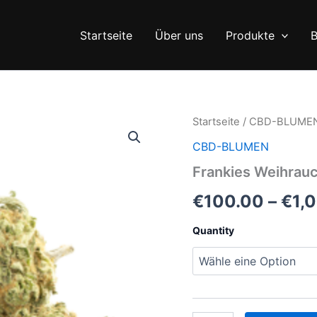
Startseite
Über uns
Produkte
B
Startseite
/
CBD-BLUME
CBD-BLUMEN
Frankies Weihrau
€
100.00
–
€
1,
Quantity