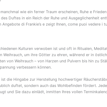
es manchmal wie ein ferner Traum erscheinen, Ruhe e Frieden
t des Duftes in ein Reich der Ruhe und Ausgeglichenheit entf
n Angebote di Frankie’s e zeigt Ihnen, come puoi vedere i tu
chiedenen Kulturen verwoben ist und oft in Ritualen, Medi
n Weihrauch, um ihre Götter zu ehren, während er in östlic
Arten von Weihrauch – von Harzen und Pulvern bis hin zu Stä
spannung verbessern können.
 ist die Hingabe zur Herstellung hochwertiger Räucherstäb
aublich duftet, sondern auch das Wohlbefinden fördert. Jede
gt und Sie dazu einlädt, inmitten Ihres vollen Terminkale