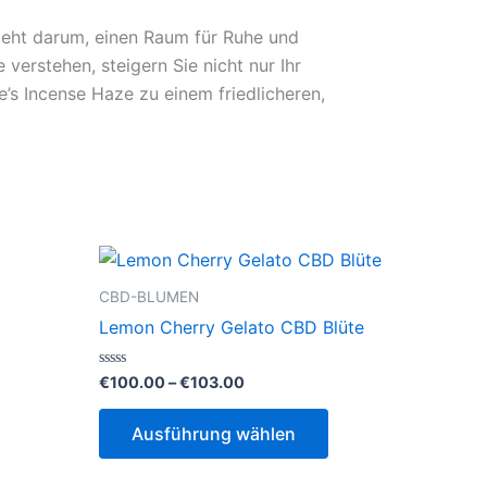
 geht darum, einen Raum für Ruhe und
verstehen, steigern Sie nicht nur Ihr
e’s Incense Haze zu einem friedlicheren,
CBD-BLUMEN
Lemon Cherry Gelato CBD Blüte
:
Preisspanne:
Bewertet
€
100.00
–
€
103.00
mit
€100.00
0
Dieses
Dieses
bis
von
Ausführung wählen
5
€103.00
Produkt
Produkt
weist
weist