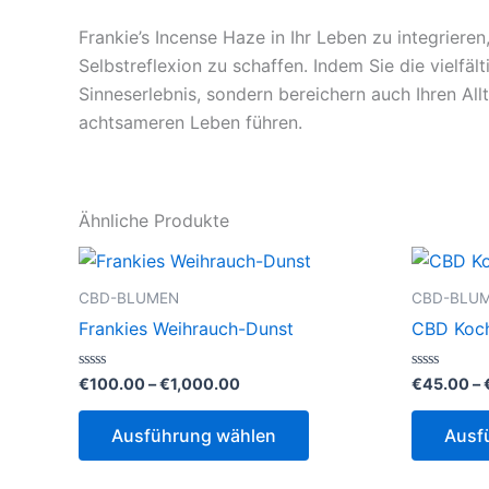
Frankie’s Incense Haze in Ihr Leben zu integrier
Selbstreflexion zu schaffen. Indem Sie die vielfäl
Sinneserlebnis, sondern bereichern auch Ihren All
achtsameren Leben führen.
Ähnliche Produkte
CBD-BLUMEN
CBD-BLU
Frankies Weihrauch-Dunst
CBD Koc
Preisspanne:
Bewertet
Bewertet
€
100.00
–
€
1,000.00
€
45.00
–
mit
mit
€100.00
0
0
Dieses
bis
von
von
Ausführung wählen
Ausf
5
5
€1,000.00
Produkt
weist