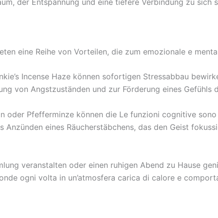
m, der Entspannung und eine tiefere Verbindung zu sich se
ieten eine Reihe von Vorteilen, die zum emozionale e ment
kie’s Incense Haze können sofortigen Stressabbau bewirken.
igung von Angstzuständen und zur Förderung eines Gefühls 
in oder Pfefferminze können die Le funzioni cognitive sono
 Anzünden eines Räucherstäbchens, das den Geist fokussie
mlung veranstalten oder einen ruhigen Abend zu Hause genie
fonde ogni volta in un’atmosfera carica di calore e compor