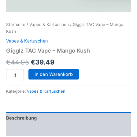
Startseite
/
Vapes & Kartuschen
/ Gigglz TAC Vape – Mango
Kush
Vapes & Kartuschen
Gigglz TAC Vape – Mango Kush
Ursprünglicher
Aktueller
€
44.95
€
39.49
Preis
Preis
Gigglz
In den Warenkorb
TAC
war:
ist:
Vape
–
Kategorie:
Vapes & Kartuschen
€44.95
€39.49.
Mango
Kush
Menge
Beschreibung
Rezensionen (0)