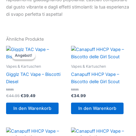
dal gusto vibrante e dagli effetti stimolanti: la tua esperienza
di svapo perfetta ti aspetta!
Ähnliche Produkte
Angebot!
Angebot!
Vapes & Kartuschen
Vapes & Kartuschen
Gigglz TAC Vape – Biscotti
Canapuff HHCP Vape –
Diesel
Biscotto delle Girl Scout
Bewertet
Ursprünglicher
Aktueller
Bewertet
€
44.95
€
39.49
€
34.99
mit
mit
Preis
Preis
0
0
war:
ist:
von
von
In den Warenkorb
In den Warenkorb
5
5
€44.95
€39.49.