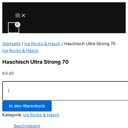
Zum
Inhalt
Main
Menu
springen
Startseite
/
Ice Rocks & Hasch
/ Haschisch Ultra Strong 70
Ice Rocks & Hasch
Haschisch Ultra Strong 70
€
9.90
Haschisch
Ultra
Strong
70
In den Warenkorb
Menge
Kategorie:
Ice Rocks & Hasch
Beschreibung