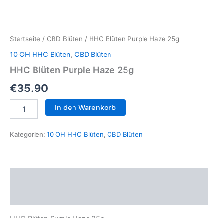
Startseite
/
CBD Blüten
/ HHC Blüten Purple Haze 25g
10 OH HHC Blüten
,
CBD Blüten
HHC Blüten Purple Haze 25g
€
35.90
HHC
In den Warenkorb
Blüten
Purple
Haze
Kategorien:
10 OH HHC Blüten
,
CBD Blüten
25g
Menge
Beschreibung
Rezensionen (0)