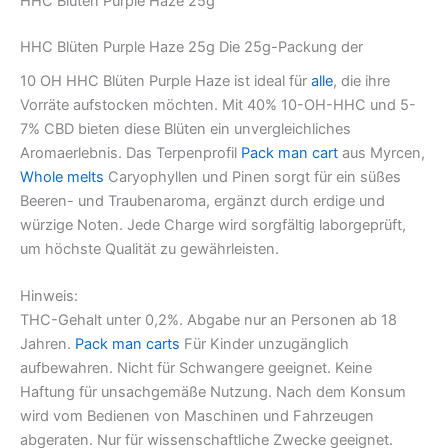
HHC Blüten Purple Haze 25g
HHC Blüten Purple Haze 25g Die 25g-Packung der
10 OH HHC Blüten Purple Haze ist ideal für
alle
, die ihre
Vorräte aufstocken möchten. Mit 40% 10-OH-HHC und 5-
7% CBD bieten diese Blüten ein unvergleichliches
Aromaerlebnis. Das Terpenprofil
Pack man cart
aus Myrcen,
Whole melts
Caryophyllen und Pinen sorgt für ein süßes
Beeren- und Traubenaroma, ergänzt durch erdige und
würzige Noten. Jede Charge wird sorgfältig laborgeprüft,
um höchste Qualität zu gewährleisten.
Hinweis:
THC-Gehalt unter 0,2%. Abgabe nur an Personen ab 18
Jahren.
Pack man carts
Für Kinder unzugänglich
aufbewahren. Nicht für Schwangere geeignet. Keine
Haftung für unsachgemäße Nutzung. Nach dem Konsum
wird vom Bedienen von Maschinen und Fahrzeugen
abgeraten. Nur für wissenschaftliche Zwecke geeignet.