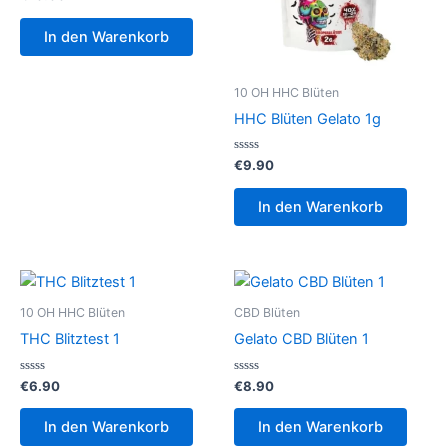
mit
0
von
In den Warenkorb
5
10 OH HHC Blüten
HHC Blüten Gelato 1g
Bewertet
€
9.90
mit
0
von
In den Warenkorb
5
10 OH HHC Blüten
CBD Blüten
THC Blitztest 1
Gelato CBD Blüten 1
Bewertet
Bewertet
€
6.90
€
8.90
mit
mit
0
0
von
von
In den Warenkorb
In den Warenkorb
5
5