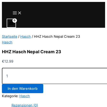
Zum
Inhalt
Main
Menu
springen
Startseite
/
Hasch
/ HHZ Hasch Nepal Cream 23
Hasch
HHZ Hasch Nepal Cream 23
€
12.99
HHZ
Hasch
Nepal
Cream
In den Warenkorb
23
Menge
Kategorie:
Hasch
Rezensionen (0)