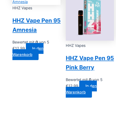
HHZ Vapes
HHZ Vape Pen 95
Amnesia
Bewertet mit
0
von 5
HHZ Vapes
€
12.99
In den
Warenkorb
HHZ Vape Pen 95
Pink Berry
Bewertet mit
0
von 5
€
12.99
In den
Warenkorb