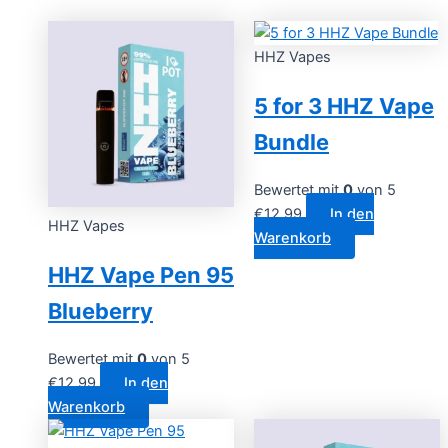
HHZ Vapes
5 for 3 HHZ Vape
Bundle
Bewertet mit
0
von 5
€
12.99
In den
HHZ Vapes
Warenkorb
HHZ Vape Pen 95
Blueberry
Bewertet mit
0
von 5
€
12.99
In den
Warenkorb