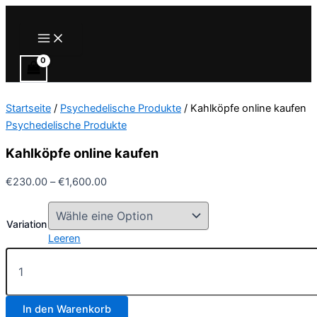
Zum
Inhalt
Main
Menu
springen
Startseite
/
Psychedelische Produkte
/ Kahlköpfe online kaufen
Psychedelische Produkte
Kahlköpfe online kaufen
Preisspanne:
€
230.00
–
€
1,600.00
€230.00
bis
Variation
€1,600.00
Leeren
Kahlköpfe
online
kaufen
Menge
In den Warenkorb