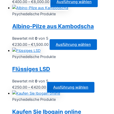
Preisspanne:
Dieses
€
400.00
–
€
8,000.00
Ausführung wählen
€400.00
Produkt
bis
weist
Psychedelische Produkte
€8,000.00
mehrere
Albino-Pilze aus Kambodscha
Varianten
auf.
Die
Bewertet mit
0
von 5
Optionen
Preisspanne:
Dieses
€
230.00
–
€
1,500.00
Ausführung wählen
können
€230.00
Produkt
auf
bis
weist
Psychedelische Produkte
der
€1,500.00
mehrere
Flüssiges LSD
Produktse
Varianten
gewählt
auf.
werden
Die
Bewertet mit
0
von 5
Optionen
Preisspanne:
Dieses
€
250.00
–
€
420.00
Ausführung wählen
können
€250.00
Produkt
auf
bis
weist
Psychedelische Produkte
der
€420.00
mehrere
Kaufen Sie Ibogain online
Produktse
Varianten