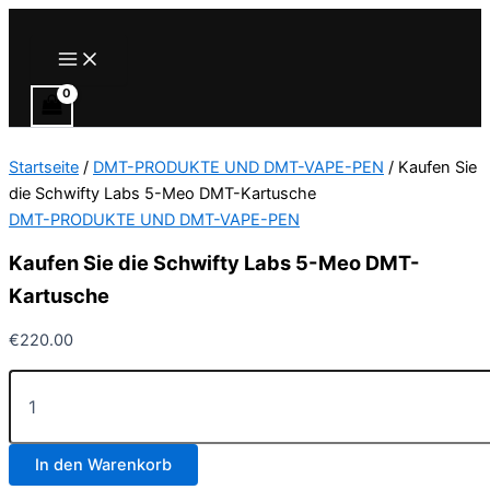
Zum
Inhalt
Main
Menu
springen
Startseite
/
DMT-PRODUKTE UND DMT-VAPE-PEN
/ Kaufen Sie
die Schwifty Labs 5-Meo DMT-Kartusche
DMT-PRODUKTE UND DMT-VAPE-PEN
Kaufen Sie die Schwifty Labs 5-Meo DMT-
Kartusche
€
220.00
Kaufen
Sie
die
Schwifty
In den Warenkorb
Labs
5-