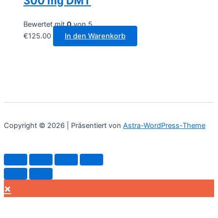
300 mg DMT
werden
Bewertet mit
0
von 5
€
125.00
In den Warenkorb
Copyright © 2026 | Präsentiert von
Astra-WordPress-Theme
×