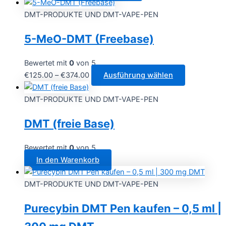
DMT-PRODUKTE UND DMT-VAPE-PEN
5-MeO-DMT (Freebase)
Bewertet mit
0
von 5
Preisspanne:
Dieses
€
125.00
–
€
374.00
Ausführung wählen
€125.00
Produkt
bis
weist
DMT-PRODUKTE UND DMT-VAPE-PEN
€374.00
mehrere
DMT (freie Base)
Varianten
auf.
Die
Bewertet mit
0
von 5
Optionen
In den Warenkorb
können
auf
DMT-PRODUKTE UND DMT-VAPE-PEN
der
Purecybin DMT Pen kaufen – 0,5 ml |
Produktseit
gewählt