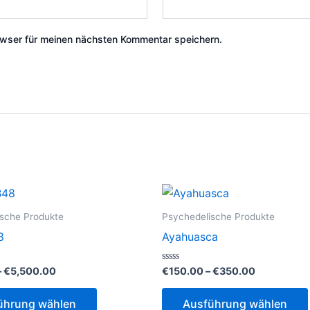
wser für meinen nächsten Kommentar speichern.
sche Produkte
Psychedelische Produkte
8
Ayahuasca
Preisspanne:
Preisspann
Bewertet
–
€
5,500.00
€
150.00
–
€
350.00
mit
€200.00
€150.00
0
Dieses
bis
bis
von
ührung wählen
Ausführung wählen
5
€5,500.00
€350.00
Produkt