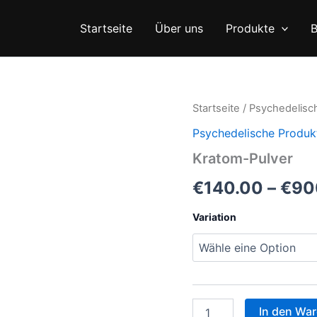
Startseite
Über uns
Produkte
B
Startseite
/
Psychedelisc
Psychedelische Produk
Kratom-Pulver
€
140.00
–
€
90
Variation
Kratom-
In den Wa