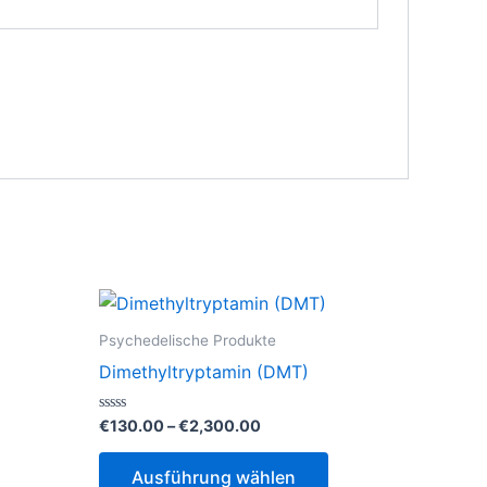
Psychedelische Produkte
Dimethyltryptamin (DMT)
e:
Preisspanne:
Bewertet
€
130.00
–
€
2,300.00
mit
€130.00
0
Dieses
Dieses
bis
von
Ausführung wählen
5
€2,300.00
Produkt
Produkt