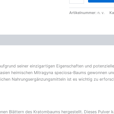
Pulver
Menge
Artikelnummer:
n. v.
Ka
zensionen (0)
ufgrund seiner einzigartigen Eigenschaften und potenziel
tasien heimischen Mitragyna speciosa-Baums gewonnen und 
chen Nahrungsergänzungsmitteln ist es wichtig zu erforsch
nen Blättern des Kratombaums hergestellt. Dieses Pulver 