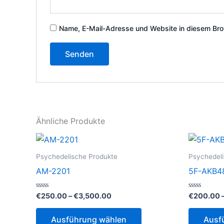
Name, E-Mail-Adresse und Website in diesem Bro
Ähnliche Produkte
Psychedelische Produkte
Psychedeli
AM-2201
5F-AKB4
Preisspanne:
Bewertet
Bewertet
€
250.00
–
€
3,500.00
€
200.00
mit
mit
€250.00
0
0
Dieses
bis
von
von
Ausführung wählen
Ausf
5
5
€3,500.00
Produkt