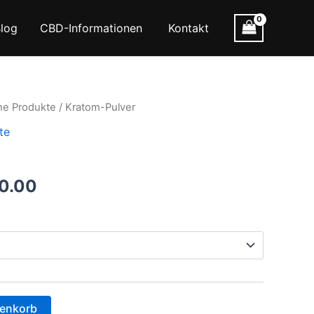
log
CBD-Informationen
Kontakt
he Produkte
/ Kratom-Pulver
te
Preisspanne:
0.00
€140.00
bis
€900.00
renkorb