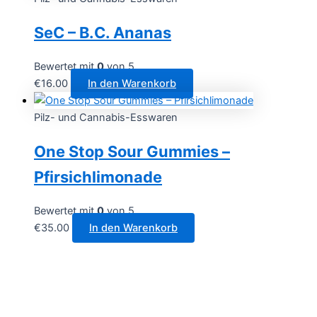
SeC – B.C. Ananas
Bewertet mit
0
von 5
€
16.00
In den Warenkorb
Pilz- und Cannabis-Esswaren
One Stop Sour Gummies –
Pfirsichlimonade
Bewertet mit
0
von 5
€
35.00
In den Warenkorb