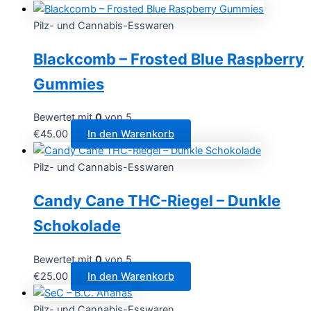
Pilz- und Cannabis-Esswaren
Blackcomb – Frosted Blue Raspberry
Gummies
Bewertet mit
0
von 5
€
45.00
In den Warenkorb
Pilz- und Cannabis-Esswaren
Candy Cane THC-Riegel – Dunkle
Schokolade
Bewertet mit
0
von 5
€
25.00
In den Warenkorb
Pilz- und Cannabis-Esswaren