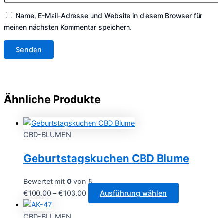
Name, E-Mail-Adresse und Website in diesem Browser für
meinen nächsten Kommentar speichern.
Ähnliche Produkte
CBD-BLUMEN
Geburtstagskuchen CBD Blume
Bewertet mit
0
von 5
Preisspanne:
Dieses
€
100.00
–
€
103.00
Ausführung wählen
€100.00
Produkt
bis
weist
CBD-BLUMEN