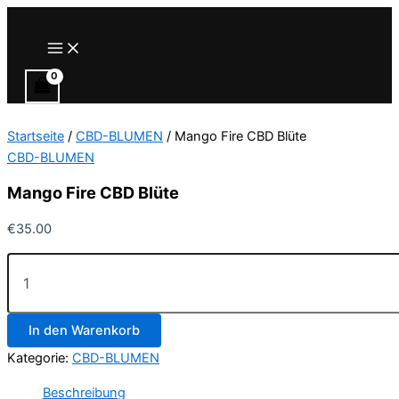
Zum
Inhalt
Main
Menu
springen
Startseite
/
CBD-BLUMEN
/ Mango Fire CBD Blüte
CBD-BLUMEN
Mango Fire CBD Blüte
€
35.00
Mango
Fire
CBD
Blüte
In den Warenkorb
Menge
Kategorie:
CBD-BLUMEN
Beschreibung