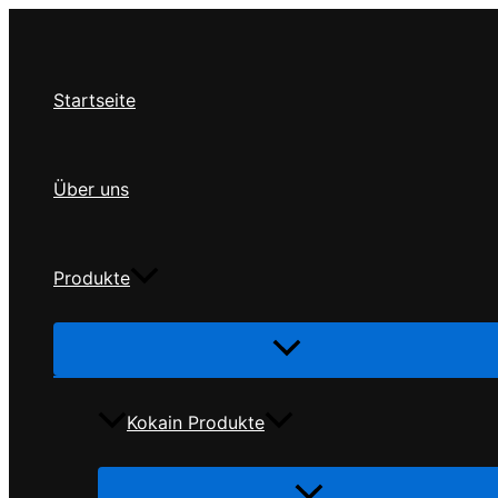
Zum
Inhalt
springen
Startseite
Über uns
Produkte
Menü
umschalten
Kokain Produkte
Menü