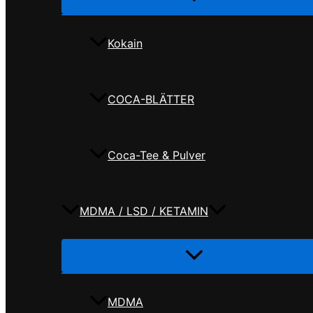
umschalten
Kokain
COCA-BLÄTTER
Coca-Tee & Pulver
MDMA / LSD / KETAMIN
Menü
umschalten
MDMA