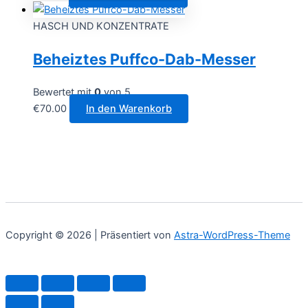
können
auf
HASCH UND KONZENTRATE
der
Beheiztes Puffco-Dab-Messer
Produktseite
gewählt
werden
Bewertet mit
0
von 5
€
70.00
In den Warenkorb
Copyright © 2026 | Präsentiert von
Astra-WordPress-Theme