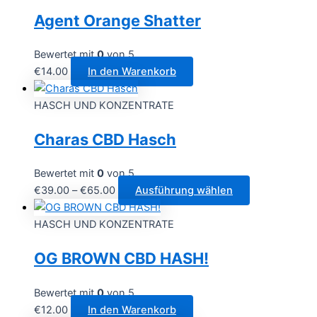
Agent Orange Shatter
Bewertet mit
0
von 5
€
14.00
In den Warenkorb
HASCH UND KONZENTRATE
Charas CBD Hasch
Bewertet mit
0
von 5
Preisspanne:
Dieses
€
39.00
–
€
65.00
Ausführung wählen
€39.00
Produkt
bis
weist
HASCH UND KONZENTRATE
€65.00
mehrere
OG BROWN CBD HASH!
Varianten
auf.
Die
Bewertet mit
0
von 5
Optionen
€
12.00
In den Warenkorb