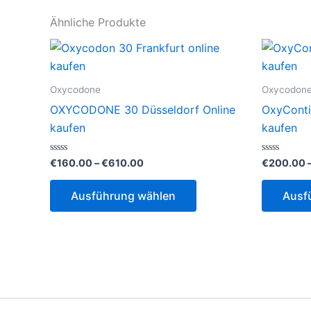
Ähnliche Produkte
Oxycodone
Oxycodon
OXYCODONE 30 Düsseldorf Online
OxyConti
kaufen
kaufen
Preisspanne:
Bewertet
Bewertet
€
160.00
–
€
610.00
€
200.00
mit
mit
€160.00
0
0
Dieses
bis
von
von
Ausführung wählen
Ausf
5
5
€610.00
Produkt
weist
mehrere
Varianten
auf.
Die
Optionen