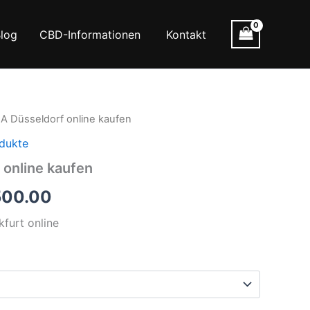
log
CBD-Informationen
Kontakt
 Düsseldorf online kaufen
dukte
online kaufen
Preisspanne:
500.00
€400.00
furt online
bis
€1,500.00