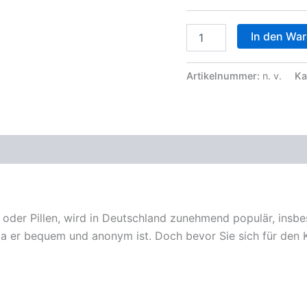
MDMA
In den Wa
Düsseldorf
online
kaufen
Artikelnummer:
n. v.
Ka
Menge
zensionen (0)
 oder Pillen, wird in Deutschland zunehmend populär, insbe
da er bequem und anonym ist. Doch bevor Sie sich für den 