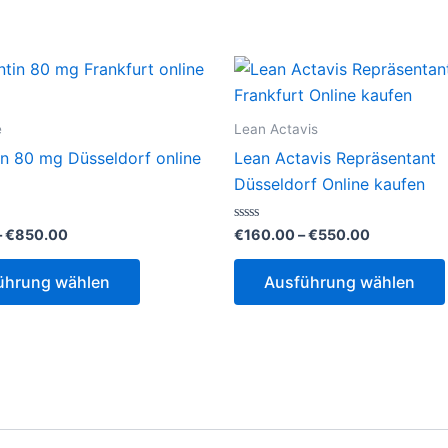
e
Lean Actavis
n 80 mg Düsseldorf online
Lean Actavis Repräsentant
Düsseldorf Online kaufen
Preisspanne:
Preisspann
Bewertet
–
€
850.00
€
160.00
–
€
550.00
mit
€200.00
€160.00
0
Dieses
bis
bis
von
ührung wählen
Ausführung wählen
5
€850.00
€550.00
Produkt
weist
mehrere
Varianten
auf.
Die
Optionen