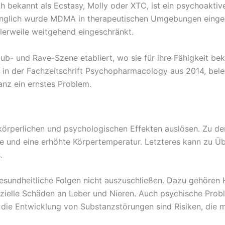
kannt als Ecstasy, Molly oder XTC, ist ein psychoaktives
rünglich wurde MDMA in therapeutischen Umgebungen einge
tlerweile weitgehend eingeschränkt.
lub- und Rave-Szene etabliert, wo sie für ihre Fähigkeit bek
el in der Fachzeitschrift Psychopharmacology aus 2014, bel
nz ein ernstes Problem.
örperlichen und psychologischen Effekten auslösen. Zu de
und eine erhöhte Körpertemperatur. Letzteres kann zu Üb
.
sundheitliche Folgen nicht auszuschließen. Dazu gehören 
zielle Schäden an Leber und Nieren. Auch psychische Prob
die Entwicklung von Substanzstörungen sind Risiken, die