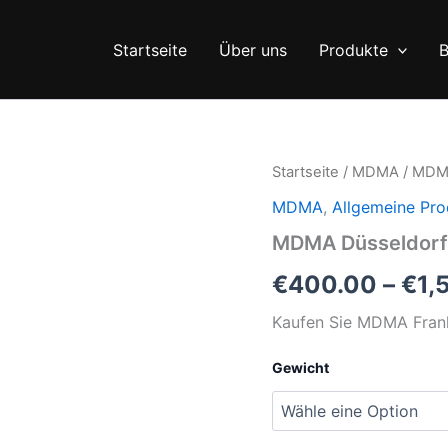
Startseite
Über uns
Produkte
B
Startseite
/
MDMA
/ MDMA
MDMA
,
Allgemeine Pro
MDMA Düsseldorf 
€
400.00
–
€
1,
Kaufen Sie MDMA Frank
Gewicht