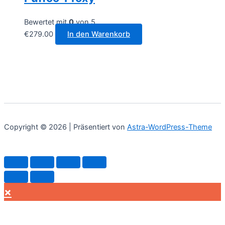
auf.
Die
Bewertet mit
0
von 5
Optionen
€
279.00
In den Warenkorb
können
auf
der
Produktseite
gewählt
werden
Copyright © 2026 | Präsentiert von
Astra-WordPress-Theme
×