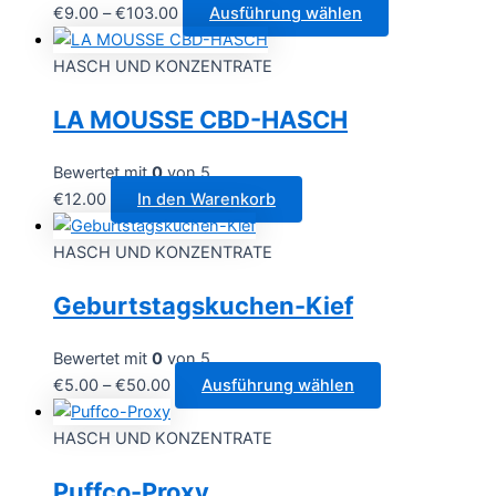
Preisspanne:
Dieses
€
9.00
–
€
103.00
Ausführung wählen
€9.00
Produkt
bis
weist
HASCH UND KONZENTRATE
€103.00
mehrere
LA MOUSSE CBD-HASCH
Varianten
auf.
Die
Bewertet mit
0
von 5
Optionen
€
12.00
In den Warenkorb
können
auf
HASCH UND KONZENTRATE
der
Geburtstagskuchen-Kief
Produktseite
gewählt
werden
Bewertet mit
0
von 5
Preisspanne:
Dieses
€
5.00
–
€
50.00
Ausführung wählen
€5.00
Produkt
bis
weist
HASCH UND KONZENTRATE
€50.00
mehrere
Puffco-Proxy
Varianten