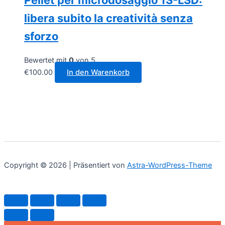
Pellet per microdosaggio 1S-LSD:
libera subito la creatività senza
sforzo
Bewertet mit
0
von 5
€
100.00
In den Warenkorb
Copyright © 2026 | Präsentiert von
Astra-WordPress-Theme