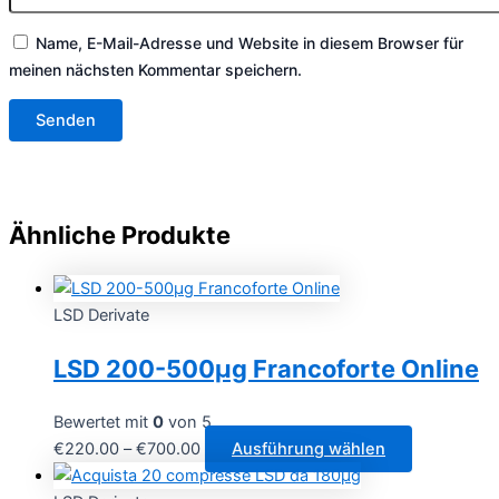
Name, E-Mail-Adresse und Website in diesem Browser für
meinen nächsten Kommentar speichern.
Ähnliche Produkte
LSD Derivate
LSD 200-500µg Francoforte Online
Bewertet mit
0
von 5
Preisspanne:
Dieses
€
220.00
–
€
700.00
Ausführung wählen
€220.00
Produkt