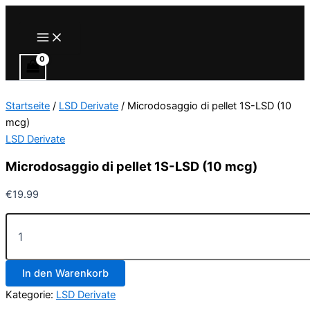
Zum
Inhalt
Main
Menu
springen
Startseite
/
LSD Derivate
/ Microdosaggio di pellet 1S-LSD (10
mcg)
LSD Derivate
Microdosaggio di pellet 1S-LSD (10 mcg)
€
19.99
Microdosaggio
di
pellet
1S-
In den Warenkorb
LSD
(10
Kategorie:
LSD Derivate
mcg)