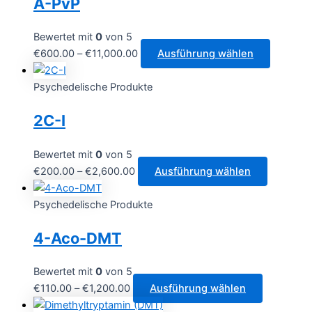
A-PvP
Bewertet mit
0
von 5
Preisspanne:
Dieses
€
600.00
–
€
11,000.00
Ausführung wählen
€600.00
Produkt
bis
weist
Psychedelische Produkte
€11,000.00
mehrere
2C-I
Variante
auf.
Die
Bewertet mit
0
von 5
Optione
Preisspanne:
Dieses
€
200.00
–
€
2,600.00
Ausführung wählen
können
€200.00
Produkt
auf
bis
weist
Psychedelische Produkte
der
€2,600.00
mehrere
4-Aco-DMT
Produkts
Varianten
gewählt
auf.
werden
Die
Bewertet mit
0
von 5
Optionen
Preisspanne:
Dieses
€
110.00
–
€
1,200.00
Ausführung wählen
können
€110.00
Produkt