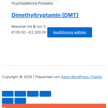
auf
bis
weist
Psychedelische Produkte
der
€1,200.00
mehrere
Dimethyltryptamin (DMT)
Produktse
Varianten
gewählt
auf.
werden
Die
Bewertet mit
0
von 5
Optionen
Preisspanne:
Dieses
€
130.00
–
€
2,300.00
Ausführung wählen
können
€130.00
Produkt
auf
bis
weist
der
€2,300.00
mehrere
Produktsei
Varianten
gewählt
auf.
werden
Die
Optionen
Copyright © 2026 | Präsentiert von
Astra-WordPress-Theme
können
auf
der
Produktse
gewählt
werden