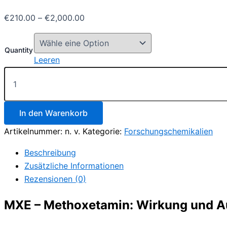
Preisspanne:
€
210.00
–
€
2,000.00
€210.00
bis
Quantity
€2,000.00
Leeren
MXE
–
Methoxetamin
Menge
In den Warenkorb
Artikelnummer:
n. v.
Kategorie:
Forschungschemikalien
Beschreibung
Zusätzliche Informationen
Rezensionen (0)
MXE – Methoxetamin: Wirkung und A