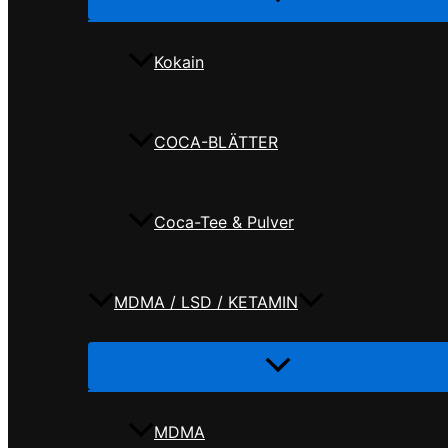
umschalten
Kokain
COCA-BLÄTTER
Coca-Tee & Pulver
MDMA / LSD / KETAMIN
Menü
umschalten
MDMA