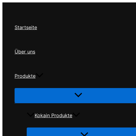
Zum
Inhalt
springen
Startseite
Über uns
Produkte
Menü
umschalten
Kokain Produkte
Menü