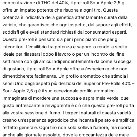
concentrazione di THC del 40%, il pre-roll Sour Apple 2,5 g
offre un impatto potente che risuona a ogni tiro. Questa
potenza è indicativa della genetica attentamente curata della
varietà, che garantisce che ogni aspetto, dal sapore agli effetti,
soddisfi gli elevati standard richiesti dai consumatori esperti.
Questo pre-roll è pensato sia per i principianti che per gli
intenditori. L’equilibrio tra potenza e sapore lo rende la scelta
ideale per rilassarsi dopo il lavoro o per un incontro del fine
settimana con gli amici. Indipendentemente da come si scelga
di gustarlo, il pre-roll Sour Apple offre un’esperienza che non
dimenticherete facilmente. Un profilo aromatico che stimola i
sensi Uno degli aspetti più deliziosi del Superior Pre-Rolls 40% –
Sour Apple 2,5 g è il suo eccezionale profilo aromatico.
Immaginate di mordere una succosa e aspra mela verde; quel
gusto rinfrescante e rinvigorente è ciò che questo pre-roll porta
alla vostra sessione di fumo. I terpeni naturali di questa varietà
creano un’esperienza agrodolce che incanta il palato e amplifica
l’effetto generale. Ogni tiro non solo solleva l’umore, ma riporta
anche alle giornate assolate, dove la croccantezza delle mele