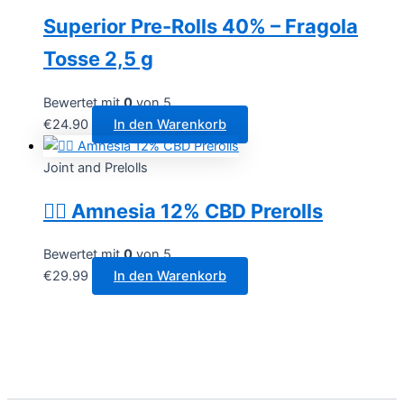
Superior Pre-Rolls 40% – Fragola
Tosse 2,5 g
Bewertet mit
0
von 5
€
24.90
In den Warenkorb
Joint and Prelolls
😶‍🌫️ Amnesia 12% CBD Prerolls
Bewertet mit
0
von 5
€
29.99
In den Warenkorb