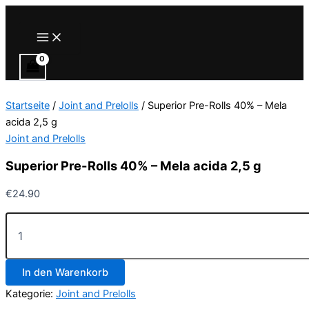
Zum
Inhalt
Main
Menu
springen
Startseite
/
Joint and Prelolls
/ Superior Pre-Rolls 40% – Mela
acida 2,5 g
Joint and Prelolls
Superior Pre-Rolls 40% – Mela acida 2,5 g
€
24.90
Superior
Pre-
Rolls
40%
In den Warenkorb
-
Mela
Kategorie:
Joint and Prelolls
acida