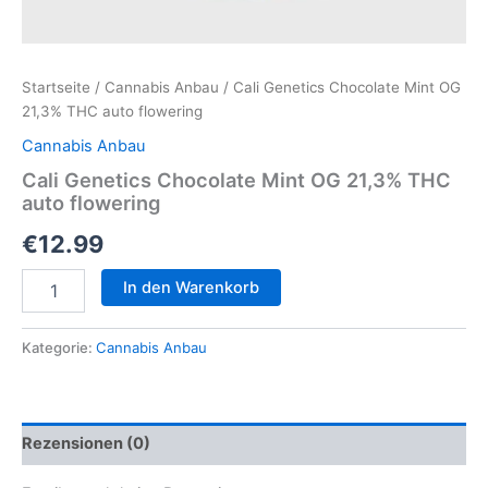
Startseite
/
Cannabis Anbau
/ Cali Genetics Chocolate Mint OG
21,3% THC auto flowering
Cannabis Anbau
Cali Genetics Chocolate Mint OG 21,3% THC
auto flowering
€
12.99
Cali
In den Warenkorb
Genetics
Chocolate
Mint
Kategorie:
Cannabis Anbau
OG
21,3%
THC
auto
Rezensionen (0)
flowering
Menge