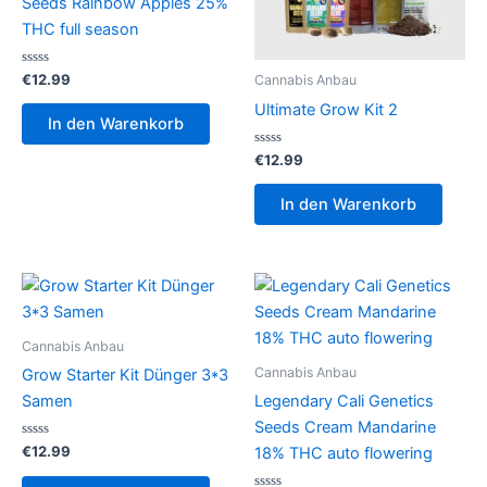
Seeds Rainbow Apples 25%
THC full season
Bewertet
€
12.99
Cannabis Anbau
mit
0
Ultimate Grow Kit 2
von
In den Warenkorb
5
Bewertet
€
12.99
mit
0
von
In den Warenkorb
5
Cannabis Anbau
Cannabis Anbau
Grow Starter Kit Dünger 3*3
Samen
Legendary Cali Genetics
Seeds Cream Mandarine
Bewertet
€
12.99
18% THC auto flowering
mit
0