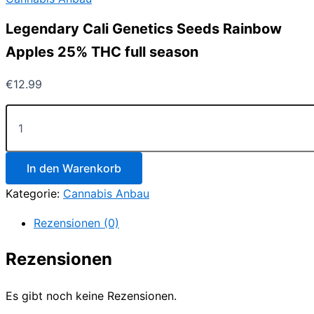
Legendary Cali Genetics Seeds Rainbow
Apples 25% THC full season
€
12.99
Legendary
Cali
Genetics
Seeds
Rainbow
In den Warenkorb
Apples
Kategorie:
Cannabis Anbau
25%
THC
Rezensionen (0)
full
season
Menge
Rezensionen
Es gibt noch keine Rezensionen.