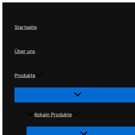
Zum
Inhalt
springen
Startseite
Über uns
Produkte
Menü
umschalten
Kokain Produkte
Menü