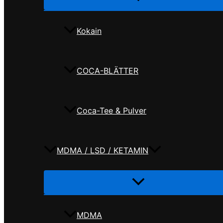
umschalten
Kokain
COCA-BLÄTTER
Coca-Tee & Pulver
MDMA / LSD / KETAMIN
Menü
umschalten
MDMA