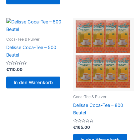
Coca-Tee & Pulver
Delisse Coca-Tee – 500
Beutel
Bewertet
€
110.00
mit
0
von
In den Warenkorb
5
Coca-Tee & Pulver
Delisse Coca-Tee – 800
Beutel
Bewertet
€
165.00
mit
0
von