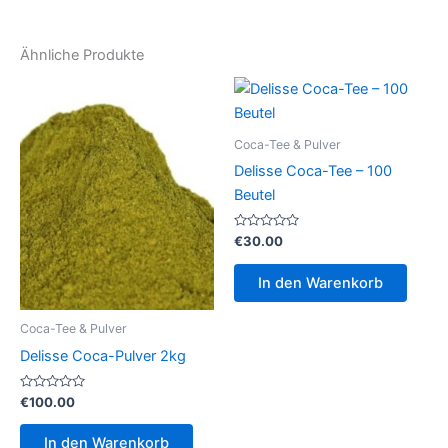
Ähnliche Produkte
Coca-Tee & Pulver
Delisse Coca-Tee – 100
Beutel
Bewertet
€
30.00
mit
0
von
In den Warenkorb
5
Coca-Tee & Pulver
Delisse Coca-Pulver 2kg
Bewertet
€
100.00
mit
0
von
In den Warenkorb
5