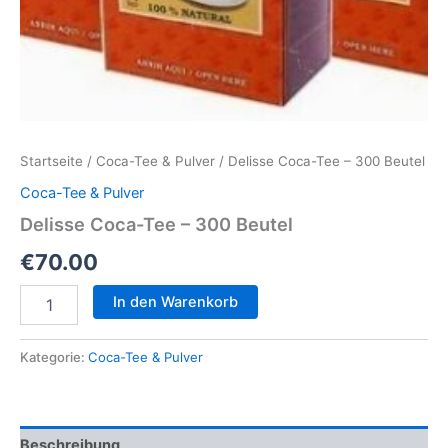
Startseite
/
Coca-Tee & Pulver
/ Delisse Coca-Tee – 300 Beutel
Coca-Tee & Pulver
Delisse Coca-Tee – 300 Beutel
€
70.00
Delisse
In den Warenkorb
Coca-
Tee
–
Kategorie:
Coca-Tee & Pulver
300
Beutel
Menge
Beschreibung