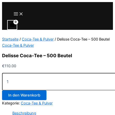
Zum
Inhalt
Main
Menu
springen
Startseite
/
Coca-Tee & Pulver
/ Delisse Coca-Tee – 500 Beutel
Coca-Tee & Pulver
Delisse Coca-Tee – 500 Beutel
€
110.00
Delisse
Coca-
Tee
–
In den Warenkorb
500
Beutel
Kategorie:
Coca-Tee & Pulver
Menge
Beschreibung