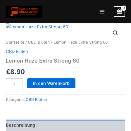
Zum
Inhalt
Main
springen
Menu
Startseite
/
CBD Blüten
/ Lemon Haze Extra Strong 60
CBD Blüten
Lemon Haze Extra Strong 60
€
8.90
Lemon
In den Warenkorb
Haze
Extra
Strong
Kategorie:
CBD Blüten
60
Menge
Beschreibung