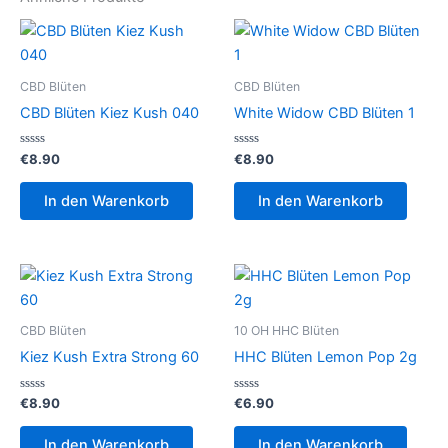
CBD Blüten
CBD Blüten
CBD Blüten Kiez Kush 040
White Widow CBD Blüten 1
Bewertet
Bewertet
€
8.90
€
8.90
mit
mit
0
0
von
von
In den Warenkorb
In den Warenkorb
5
5
CBD Blüten
10 OH HHC Blüten
Kiez Kush Extra Strong 60
HHC Blüten Lemon Pop 2g
Bewertet
Bewertet
€
8.90
€
6.90
mit
mit
0
0
von
von
In den Warenkorb
In den Warenkorb