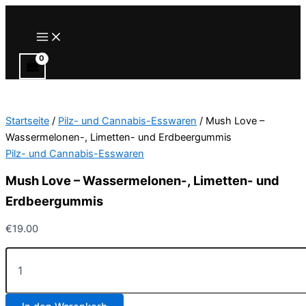
Zum
Inhalt
Main
Menu
springen
Startseite
/
Pilz- und Cannabis-Esswaren
/ Mush Love –
Wassermelonen-, Limetten- und Erdbeergummis
Pilz- und Cannabis-Esswaren
Mush Love – Wassermelonen-, Limetten- und
Erdbeergummis
€
19.00
Mush
Love
–
Wassermelonen-,