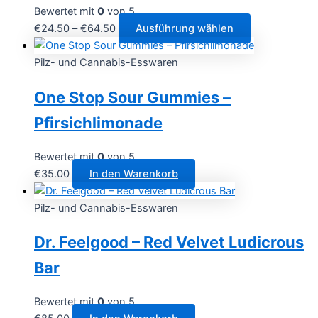
Bewertet mit
0
von 5
Preisspanne:
Dieses
€
24.50
–
€
64.50
Ausführung wählen
€24.50
Produkt
bis
weist
Pilz- und Cannabis-Esswaren
€64.50
mehrere
One Stop Sour Gummies –
Varianten
auf.
Pfirsichlimonade
Die
Optionen
Bewertet mit
0
von 5
können
€
35.00
In den Warenkorb
auf
der
Pilz- und Cannabis-Esswaren
Produktseite
gewählt
Dr. Feelgood – Red Velvet Ludicrous
werden
Bar
Bewertet mit
0
von 5